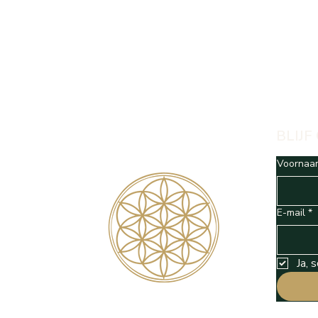
ondersteuning op je
Voel jij je soms incompleet?
pad
Misschien ben jij een
alleengeboren tweeling.
BLIJF
Voornaa
E-mail
*
Ja, 