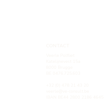
Energetische 
Van overprikkeld ⚡️ naar helder
ondernemers
in 4 stappen
CONTACT
Veerle Polfliet
​Katelijnevest 15a
8000 Brugge
BE 0476.725.603
+32 (0) 478 21 43 20
veerle@ve-consult.be
IBAN BE44 2800 2186 4645