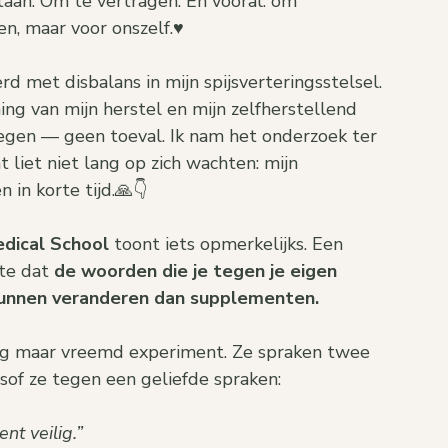
taan. Om te vertragen. En vooral: om 
n, maar voor onszelf.♥️
 met disbalans in mijn spijsverteringsstelsel.
ing van mijn herstel en mijn zelfherstellend 
gen — geen toeval. Ik nam het onderzoek ter 
t liet niet lang op zich wachten: mijn 
in korte tijd.🙏👇
dical School
 toont iets opmerkelijks. Een 
e dat 
de woorden die je tegen je eigen 
 kunnen veranderen dan supplementen.
dig maar vreemd experiment. Ze spraken twee 
sof ze tegen een geliefde spraken:
ent veilig.”