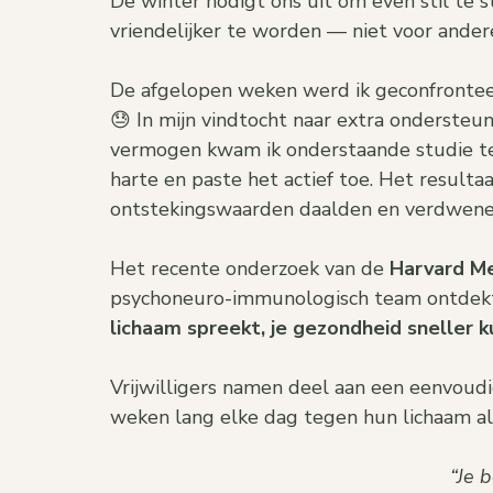
De winter nodigt ons uit om even stil te s
vriendelijker te worden — niet voor andere
De afgelopen weken werd ik geconfronteerd
😓 In mijn vindtocht naar extra ondersteun
vermogen kwam ik onderstaande studie te
harte en paste het actief toe. Het resultaa
ontstekingswaarden daalden en verdwenen 
Het recente onderzoek van de 
Harvard Me
psychoneuro-immunologisch team ontdekt
lichaam spreekt, je gezondheid sneller
Vrijwilligers namen deel aan een eenvou
weken lang elke dag tegen hun lichaam al
“Je b