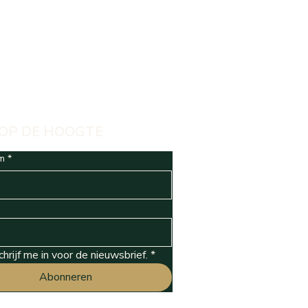
 OP DE HOOGTE
m
*
schrijf me in voor de nieuwsbrief.
*
Abonneren