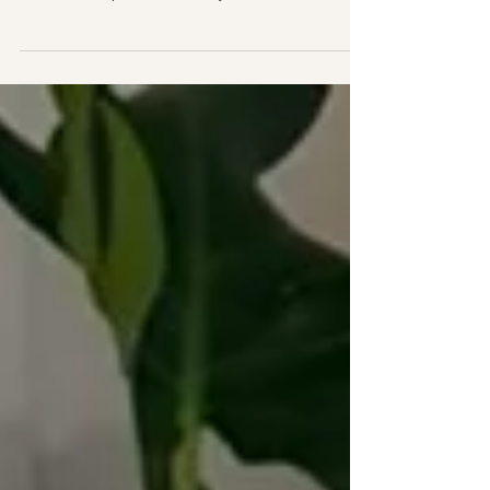
"Werk jij echt met een toverstokje?" 😄 Die vraag
krijg ik wel vaker. De biotensor is geen magie,
maar een hulpmiddel om via je lichaam
spanningen, blokkades en onverwerkte emoties
zichtbaar te maken. Zo komen we op een zachte
manier tot de oorzaak van wat je belemmert.
Minder ballast betekent meer rust, balans en
dichter bij jezelf komen. 🌿