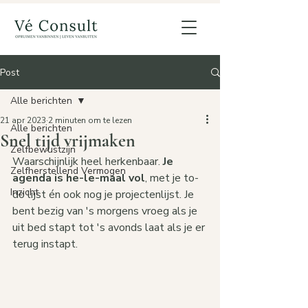
Post
Alle berichten
21 apr 2023
2 minuten om te lezen
Alle berichten
Snel tijd vrijmaken
Zelfbewustzijn
Waarschijnlijk heel herkenbaar. 
Je 
Zelfherstellend Vermogen
agenda is he-le-maal vol
, met je to-
Inzicht
do lijst én ook nog je projectenlijst. Je 
bent bezig van 's morgens vroeg als je 
uit bed stapt tot 's avonds laat als je er 
terug instapt.