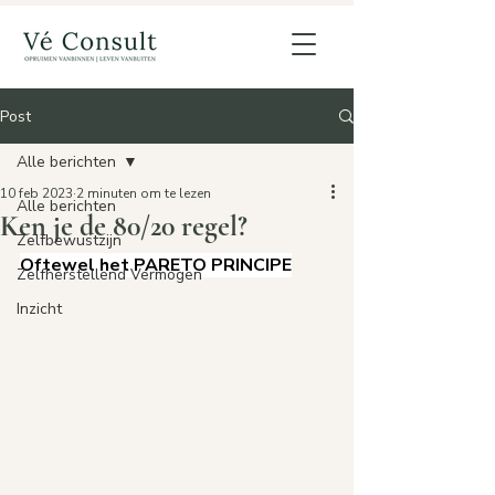
Post
Alle berichten
10 feb 2023
2 minuten om te lezen
Alle berichten
Ken je de 80/20 regel?
Zelfbewustzijn
Oftewel het PARETO PRINCIPE
Zelfherstellend Vermogen
Inzicht