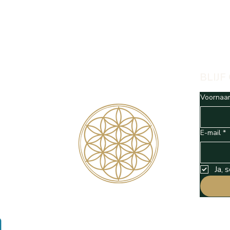
BLIJF
Voornaa
E-mail
*
Ja, 