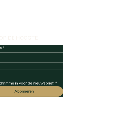
 OP DE HOOGTE
m
*
schrijf me in voor de nieuwsbrief.
*
Abonneren