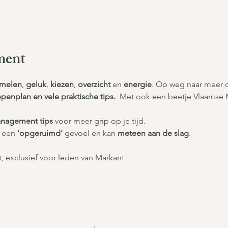
ment
melen
, 
geluk
, 
kiezen
, 
overzicht
 en 
energie
. Op weg naar meer o
penplan en vele praktische tips.
  Met ook een beetje Vlaamse 
nagement tips
 voor meer grip op je tijd.
 een 
‘opgeruimd’
 gevoel en kan 
meteen aan de slag
. 
it, exclusief voor leden van Markant