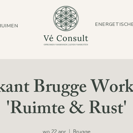
ENERGETISCH
PRUIMEN
ant Brugge Wor
'Ruimte & Rust'
wo 22 apr
  |  
Brugge