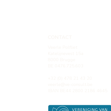
CONTACT
Veerle Polfliet
​Katelijnevest 15a
8000 Brugge
BE 0476.725.603
+32 (0) 478 21 43 20
veerle@ve-consult.be
IBAN BE44 2800 2186 4645