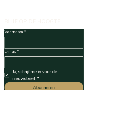
BLIJF OP DE HOOGTE
Voornaam
*
E-mail
*
Ja, schrijf me in voor de 
nieuwsbrief.
*
Abonneren
CONTACT
Veerle Polfliet
​Katelijnevest 15a