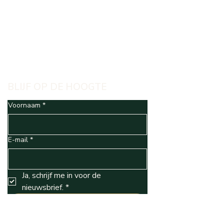
BLIJF OP DE HOOGTE
Voornaam
*
E-mail
*
Ja, schrijf me in voor de 
nieuwsbrief.
*
Abonneren