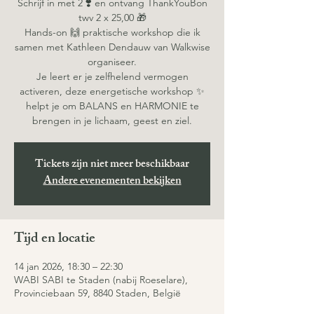
Schrijf in met 2 ❣️ en ontvang ThankYouBon
twv 2 x 25,00 🎁
Hands-on 🙌 praktische workshop die ik
samen met Kathleen Dendauw van Walkwise
organiseer.
Je leert er je zelfhelend vermogen
activeren, deze energetische workshop ✨
helpt je om BALANS en HARMONIE te
brengen in je lichaam, geest en ziel.
Tickets zijn niet meer beschikbaar
Andere evenementen bekijken
Tijd en locatie
14 jan 2026, 18:30 – 22:30
WABI SABI te Staden (nabij Roeselare),
Provinciebaan 59, 8840 Staden, België