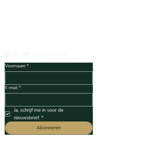
BLIJF OP DE HOOGTE
Voornaam
*
E-mail
*
Ja, schrijf me in voor de 
nieuwsbrief.
*
Abonneren